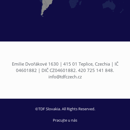
Emilie Dvořákové 1630 | 415 01 Teplice, Czechia | IČ
04601882 | DIČ CZ04601882. 420 725 141 848.
info@tdfczech.cz
©TDF Slovakia. All Rights Reserved.
Pracujte u nás