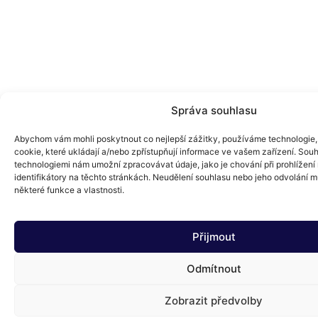
Správa souhlasu
Abychom vám mohli poskytnout co nejlepší zážitky, používáme technologie,
cookie, které ukládají a/nebo zpřístupňují informace ve vašem zařízení. Souh
technologiemi nám umožní zpracovávat údaje, jako je chování při prohlížení
identifikátory na těchto stránkách. Neudělení souhlasu nebo jeho odvolání m
některé funkce a vlastnosti.
Přijmout
Odmítnout
Zobrazit předvolby